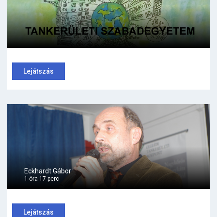
Lejátszás
Eckhardt Gábor
1 óra 17 perc
Lejátszás