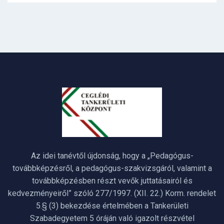
Az idei tanévtől újdonság, hogy a „Pedagógus-
továbbképzésről, a pedagógus-szakvizsgáról, valamint a
továbbképzésben részt vevők juttatásairól és
kedvezményeiről” szóló 277/1997. (XII. 22.) Korm. rendelet
5.§ (3) bekezdése értelmében a Tankerületi
Szabadegyetem 5 óráján való igazolt részvétel