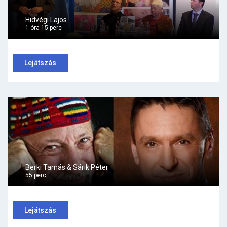
Hidvégi Lajos
1 óra 15 perc
Lejátszás
Berki Tamás & Sárik Péter
55 perc
Lejátszás